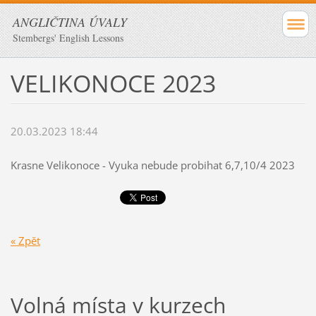
ANGLIČTINA ÚVALY
Stembergs' English Lessons
VELIKONOCE 2023
20.03.2023 18:44
Krasne Velikonoce - Vyuka nebude probihat 6,7,10/4 2023
« Zpět
Volná místa v kurzech