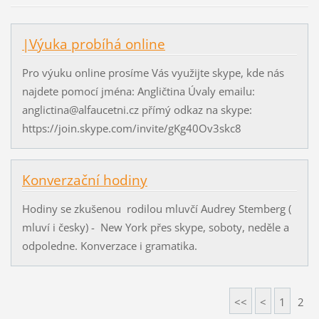
|Výuka probíhá online
Pro výuku online prosíme Vás využijte skype, kde nás
najdete pomocí jména: Angličtina Úvaly emailu:
anglictina@alfaucetni.cz přímý odkaz na skype:
https://join.skype.com/invite/gKg40Ov3skc8
Konverzační hodiny
Hodiny se zkušenou rodilou mluvčí Audrey Stemberg (
mluví i česky) - New York přes skype, soboty, neděle a
odpoledne. Konverzace i gramatika.
<<
<
1
2