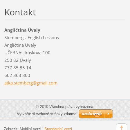
Kontakt
Angličtina Úvaly
Stembergs' English Lessons
Angličtina Uvaly
UČEBNA: Jiráskova 100
250 82 Úvaly
777 85 85 14
602 363 800
atka.ste
mberg@gm
ail.com
© 2010 Všechna práva vyhrazena.
Vytvořte si webové stránky zdarma!
Zobrazit:
Mobilní verzi
|
Standardní verzi