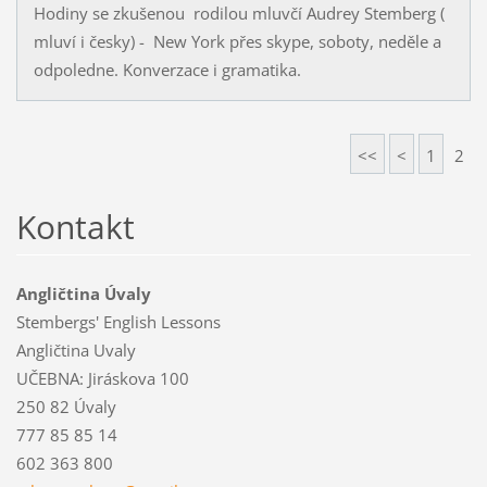
Hodiny se zkušenou rodilou mluvčí Audrey Stemberg (
mluví i česky) - New York přes skype, soboty, neděle a
odpoledne. Konverzace i gramatika.
<<
<
1
2
Kontakt
Angličtina Úvaly
Stembergs' English Lessons
Angličtina Uvaly
UČEBNA: Jiráskova 100
250 82 Úvaly
777 85 85 14
602 363 800