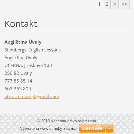
1
2
>
>>
Kontakt
Angličtina Úvaly
Stembergs' English Lessons
Angličtina Uvaly
UČEBNA: Jiráskova 100
250 82 Úvaly
777 85 85 14
602 363 800
atka.ste
mberg@gm
ail.com
© 2010 Všechna práva vyhrazena.
Vytvořte si www stránky zdarma!